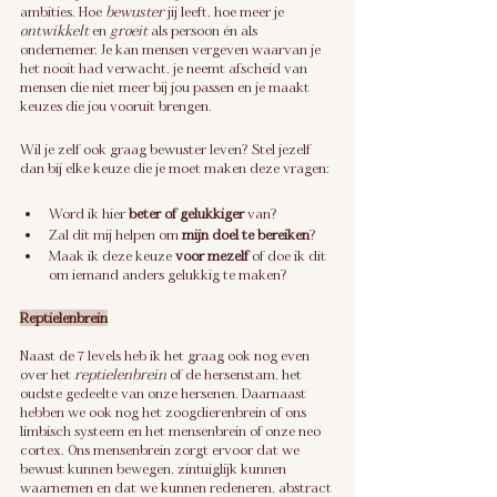
ambities. Hoe 
bewuster
 jij leeft, hoe meer je 
ontwikkelt
 en 
groeit
 als persoon én als 
ondernemer. Je kan mensen vergeven waarvan je 
het nooit had verwacht, je neemt afscheid van 
mensen die niet meer bij jou passen en je maakt 
keuzes die jou vooruit brengen. 
Wil je zelf ook graag bewuster leven? Stel jezelf 
dan bij elke keuze die je moet maken deze vragen:
Word ik hier 
beter of gelukkiger
 van?
Zal dit mij helpen om 
mijn doel te bereiken
?
Maak ik deze keuze 
voor mezelf 
of doe ik dit 
om iemand anders gelukkig te maken?
Reptielenbrein
Naast de 7 levels heb ik het graag ook nog even 
over het
 reptielenbrein
 of de hersenstam, het 
oudste gedeelte van onze hersenen. Daarnaast 
hebben we ook nog het zoogdierenbrein of ons 
limbisch systeem en het mensenbrein of onze neo 
cortex. Ons mensenbrein zorgt ervoor dat we 
bewust kunnen bewegen, zintuiglijk kunnen 
waarnemen en dat we kunnen redeneren, abstract 