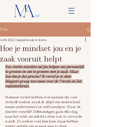
Post
4 feb 2022
3 minuten om te lezen
Hoe je mindset jou en je
zaak vooruit helpt
Een sterke mindset zal jou helpen om persoonlijk 
te groeien én om te groeien met je zaak. Maar 
hoe doe je dat precies? Ik vertel je in deze 
blogpost graag wat meer over de 7 levels en het 
reptielenbrein.
Wanneer we het hebben over mensen die voor 
zichzelf werken, maak ik altijd een onderscheid 
tussen 
ondernemers en zelfstandigen
. Waar zit 
dan het verschil? Zelfstandigen gaan elke dag 
naar het werk om enkel te doen wat er verwacht 
wordt. Ze werken voor hun loon, maar hebben 
weinig ambitie om er meer mee te doen.