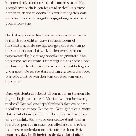
kunnen denken en onze taal kunnen sturen. Het 
zoogdierenbrein is een iets ouder deel van onze 
hersenen en staat vooral in voor het regelen van 
emoties, voor ons langetermijngeheugen en zelfs 
voor motivatie.
Het belangrijkste deel van je hersenen wat betreft 
je mindset is echter jouw reptielenbrein of 
hersenstam. In de 
oertijd
 zorgde dit deel van je 
hersenen ervoor dat we konden overleven en 
tegenwoordig is dit nog steeds het grootste doel 
van onze hersenstam. Dat zorgt helaas soms voor 
verlammende situaties als het om ontwikkeling en 
groei gaat. De eerste stap richting groei is dan ook 
om je bewust te worden van dit deel van onze 
hersenen. 
Ons reptielenbrein denkt alleen maar in termen als 
‘fight’, flight’ of ‘freeze’. Moeten we een beslissing 
maken? Dan wil ons reptielenbrein dat we ons zo 
comfortabel mogelijk voelen. Geen groei dus, want 
dat is onbekend terrein en dus misschien wel eng 
en gevaarlijk. Als jij voor een keuze staat, ben jij 
hierdoor perfect in staat om allerlei scenario’s en 
excuses te bedenken om iets niet te doen. 
Het 
moment dat je dit inziet, is de dag dat jij uit je 