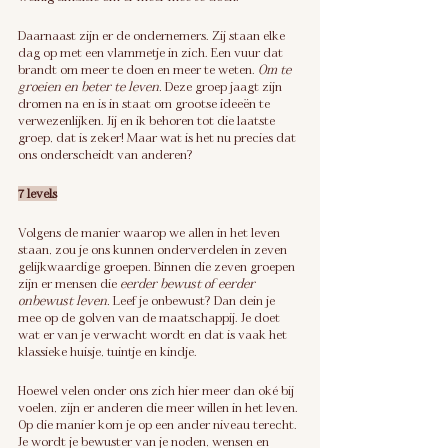
Daarnaast zijn er de ondernemers. Zij staan elke 
dag op met een vlammetje in zich. Een vuur dat 
brandt om meer te doen en meer te weten. 
Om te 
groeien en beter te leven.
 Deze groep jaagt zijn 
dromen na en is in staat om grootse ideeën te 
verwezenlijken. Jij en ik behoren tot die laatste 
groep, dat is zeker! Maar wat is het nu precies dat 
ons onderscheidt van anderen?
7 levels
Volgens de manier waarop we allen in het leven 
staan, zou je ons kunnen onderverdelen in zeven 
gelijkwaardige groepen. Binnen die zeven groepen 
zijn er mensen die 
eerder bewust of eerder 
onbewust leven.
 Leef je onbewust? Dan dein je 
mee op de golven van de maatschappij. Je doet 
wat er van je verwacht wordt en dat is vaak het 
klassieke huisje, tuintje en kindje.
Hoewel velen onder ons zich hier meer dan oké bij 
voelen, zijn er anderen die meer willen in het leven. 
Op die manier kom je op een ander niveau terecht. 
Je wordt je bewuster van je noden, wensen en 