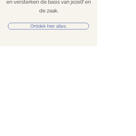
en versterken de basis van jezelf en
de zaak.
Ontdek hier alles.
Business - voor bedrijven
en leveranciers
Tijdens workshops op locatie zorg ik steeds voor
een informatieve presentatie die later kan
gedeeld worden met de cursisten. We gaan in
een workshop samen aan de slag en
combineren steeds theorie met praktijk. Zo
hebben de cursisten onmiddellijk voeling met
wat we bespreken en materiaal om mee naar