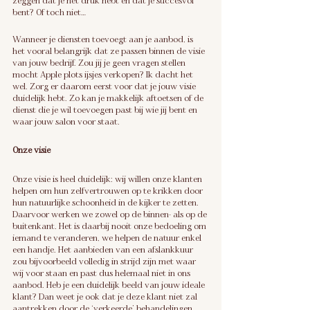
zeggen dat je het druk hebt en dat je succesvol 
bent? Of toch niet…
Wanneer je diensten toevoegt aan je aanbod, is 
het vooral belangrijk dat ze passen binnen de visie 
van jouw bedrijf. Zou jij je geen vragen stellen 
mocht Apple plots ijsjes verkopen? Ik dacht het 
wel. Zorg er daarom eerst voor dat je jouw visie 
duidelijk hebt. Zo kan je makkelijk aftoetsen of de 
dienst die je wil toevoegen past bij wie jij bent en 
waar jouw salon voor staat.
Onze visie
Onze visie is heel duidelijk: wij willen onze klanten 
helpen om hun zelfvertrouwen op te krikken door 
hun natuurlijke schoonheid in de kijker te zetten. 
Daarvoor werken we zowel op de binnen- als op de 
buitenkant. Het is daarbij nooit onze bedoeling om 
iemand te veranderen, we helpen de natuur enkel 
een handje. Het aanbieden van een afslankkuur 
zou bijvoorbeeld volledig in strijd zijn met waar 
wij voor staan en past dus helemaal niet in ons 
aanbod. Heb je een duidelijk beeld van jouw ideale 
klant? Dan weet je ook dat je deze klant niet zal 
aantrekken door de ‘verkeerde’ behandelingen 