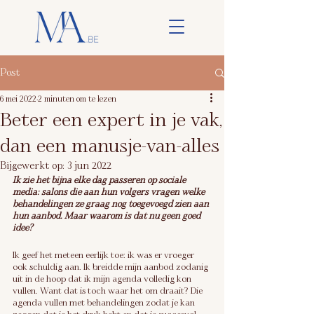
Post
6 mei 2022
2 minuten om te lezen
Beter een expert in je vak,
dan een manusje-van-alles
Bijgewerkt op:
3 jun 2022
Ik zie het bijna elke dag passeren op sociale 
media: salons die aan hun volgers vragen welke 
behandelingen ze graag nog toegevoegd zien aan 
hun aanbod. Maar waarom is dat nu geen goed 
idee?
Ik geef het meteen eerlijk toe: ik was er vroeger 
ook schuldig aan. Ik breidde mijn aanbod zodanig 
uit in de hoop dat ik mijn agenda volledig kon 
vullen. Want dat is toch waar het om draait? Die 
agenda vullen met behandelingen zodat je kan 